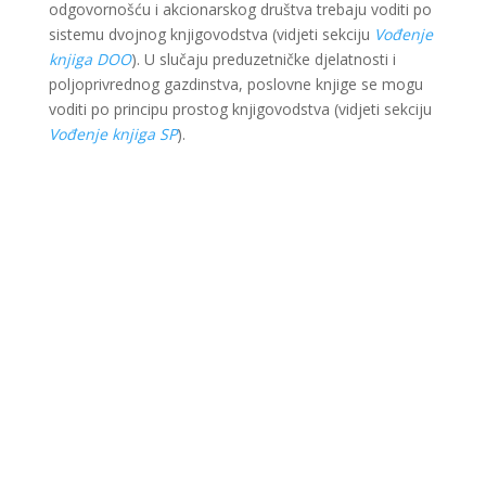
odgovornošću i akcionarskog društva trebaju voditi po
sistemu dvojnog knjigovodstva (vidjeti sekciju
Vođenje
knjiga DOO
). U slučaju preduzetničke djelatnosti i
poljoprivrednog gazdinstva, poslovne knjige se mogu
voditi po principu prostog knjigovodstva (vidjeti sekciju
Vođenje knjiga SP
).
Ova web stranica je kreirana i održavana kroz
finansijsku pomoć Evropske unije i Ministarstva za
ekonomsku saradnju i razvoj Savezne Republike
Njemačke. Sadržaj je isključiva odgovornost Lokalnog
partnerstva za zapošljavanje Krajina i ne odražava
nužno stav Evropske unije i vlade SR Njemačke.