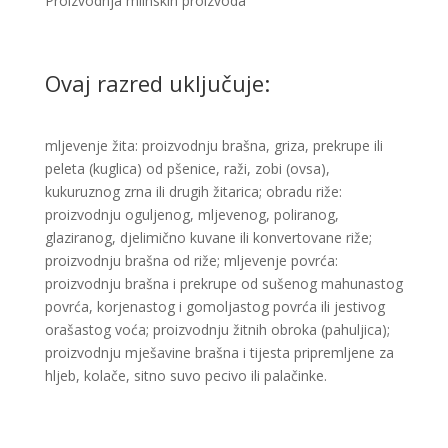
Proizvodnja mlinskih proizvoda ​
Ovaj razred uključuje:
​mljevenje žita: proizvodnju brašna, griza, prekrupe ili
peleta (kuglica) od pšenice, raži, zobi (ovsa),
kukuruznog zrna ili drugih žitarica; obradu riže:
proizvodnju oguljenog, mljevenog, poliranog,
glaziranog, djelimično kuvane ili konvertovane riže;
proizvodnju brašna od riže; mljevenje povrća:
proizvodnju brašna i prekrupe od sušenog mahunastog
povrća, korjenastog i gomoljastog povrća ili jestivog
orašastog voća; proizvodnju žitnih obroka (pahuljica);
proizvodnju mješavine brašna i tijesta pripremljene za
hljeb, kolače, sitno suvo pecivo ili palačinke. ​