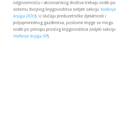
odgovornošću i akcionarskog društva trebaju voditi po
sistemu dvojnog knjigovodstva (vidjeti sekciju
Vođenje
knjiga DOO
). U slučaju preduzetničke djelatnosti i
poljoprivrednog gazdinstva, poslovne knjige se mogu
voditi po principu prostog knjigovodstva (vidjeti sekciju
Vođenje knjiga SP
).
Ova web stranica je kreirana i održavana kroz
finansijsku pomoć Evropske unije i Ministarstva za
ekonomsku saradnju i razvoj Savezne Republike
Njemačke. Sadržaj je isključiva odgovornost Lokalnog
partnerstva za zapošljavanje Krajina i ne odražava
nužno stav Evropske unije i vlade SR Njemačke.