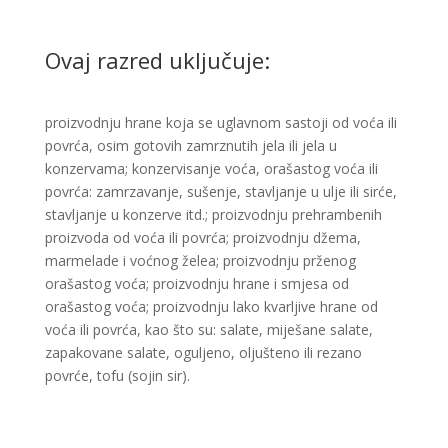
Ovaj razred uključuje:
proizvodnju hrane koja se uglavnom sastoji od voća ili
povrća, osim gotovih zamrznutih jela ili jela u
konzervama; konzervisanje voća, orašastog voća ili
povrća: zamrzavanje, sušenje, stavljanje u ulje ili sirće,
stavljanje u konzerve itd.; proizvodnju prehrambenih
proizvoda od voća ili povrća; proizvodnju džema,
marmelade i voćnog želea; proizvodnju prženog
orašastog voća; proizvodnju hrane i smjesa od
orašastog voća; ​proizvodnju lako kvarljive hrane od
voća ili povrća, kao što su: salate, miješane salate,
zapakovane salate, oguljeno, oljušteno ili rezano
povrće, tofu (sojin sir).