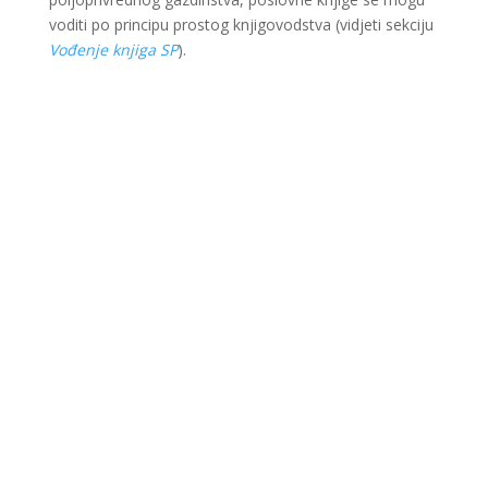
voditi po principu prostog knjigovodstva (vidjeti sekciju
Vođenje knjiga SP
).
Ova web stranica je kreirana i održavana kroz
finansijsku pomoć Evropske unije i Ministarstva za
ekonomsku saradnju i razvoj Savezne Republike
Njemačke. Sadržaj je isključiva odgovornost Lokalnog
partnerstva za zapošljavanje Krajina i ne odražava
nužno stav Evropske unije i vlade SR Njemačke.
© 2022 LIR evolution