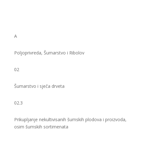
A
Poljoprivreda, Šumarstvo i Ribolov
02
Šumarstvo i sječa drveta
02.3
Prikupljanje nekultivisanih šumskih plodova i proizvoda,
osim šumskih sortimenata