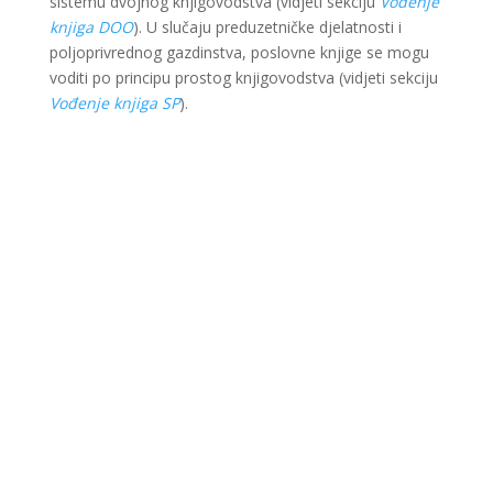
sistemu dvojnog knjigovodstva (vidjeti sekciju
Vođenje
knjiga DOO
). U slučaju preduzetničke djelatnosti i
poljoprivrednog gazdinstva, poslovne knjige se mogu
voditi po principu prostog knjigovodstva (vidjeti sekciju
Vođenje knjiga SP
).
Ova web stranica je kreirana i održavana kroz
finansijsku pomoć Evropske unije i Ministarstva za
ekonomsku saradnju i razvoj Savezne Republike
Njemačke. Sadržaj je isključiva odgovornost Lokalnog
partnerstva za zapošljavanje Krajina i ne odražava
nužno stav Evropske unije i vlade SR Njemačke.