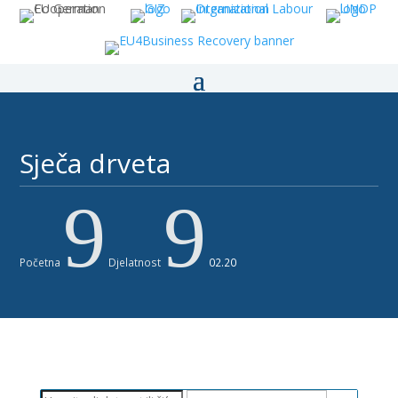
Sječa drveta ​​
9
9
Početna
Djelatnost
02.20