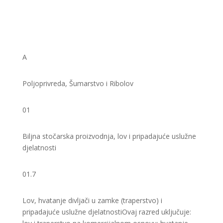
A
Poljoprivreda, Šumarstvo i Ribolov
01
Biljna stočarska proizvodnja, lov i pripadajuće uslužne
djelatnosti
01.7
Lov, hvatanje divljači u zamke (traperstvo) i
pripadajuće uslužne djelatnosti ​Ovaj razred uključuje: