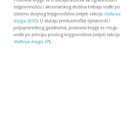
odgovornošću i akcionarskog društva trebaju voditi po
sistemu dvojnog knjigovodstva (vidjeti sekciju
Vođenje
knjiga DOO
). U slučaju preduzetničke djelatnosti i
poljoprivrednog gazdinstva, poslovne knjige se mogu
voditi po principu prostog knjigovodstva (vidjeti sekciju
Vođenje knjiga SP
).
Ova web stranica je kreirana i održavana kroz
finansijsku pomoć Evropske unije i Ministarstva za
ekonomsku saradnju i razvoj Savezne Republike
Njemačke. Sadržaj je isključiva odgovornost Lokalnog
partnerstva za zapošljavanje Krajina i ne odražava
nužno stav Evropske unije i vlade SR Njemačke.