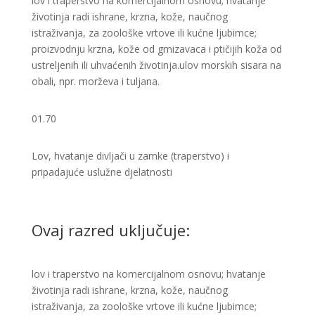
lov i traperstvo na komercijalnom osnovu; hvatanje
životinja radi ishrane, krzna, kože, naučnog
istraživanja, za zoološke vrtove ili kućne ljubimce;
proizvodnju krzna, kože od gmizavaca i ptičijih koža od
ustreljenih ili uhvaćenih životinja.​ ulov morskih sisara na
obali, npr. morževa i tuljana​.
01.70
Lov, hvatanje divljači u zamke (traperstvo) i
pripadajuće uslužne djelatnosti
Ovaj razred uključuje:
lov i traperstvo na komercijalnom osnovu; hvatanje
životinja radi ishrane, krzna, kože, naučnog
istraživanja, za zoološke vrtove ili kućne ljubimce;