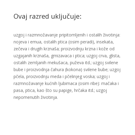
Ovaj razred uključuje:
uzgoj i razmnožavanje pripitomljenih i ostalih životinja:
nojeva i emua, ostalih ptica (osim peradi), insekata,
zečeva i drugih krznaša; proizvodnju krzna i kože od
uzgajanih krznaša, gmizavaca i ptica; uzgoj crva, glista,
ostalih zemljanih mekušaca, puževa itd.; uzgoj svilene
bube i proizvodnja čahura (kokona) svilene bube; uzgoj
pčela, proizvodnju meda i pčelinjeg voska; uzgoj i
razmnožavanje kućnih ljubimaca (osim ribe): mačaka i
pasa, ptica, kao što su papige, hrčaka itd.; uzgoj
nepomenutih životinja.​