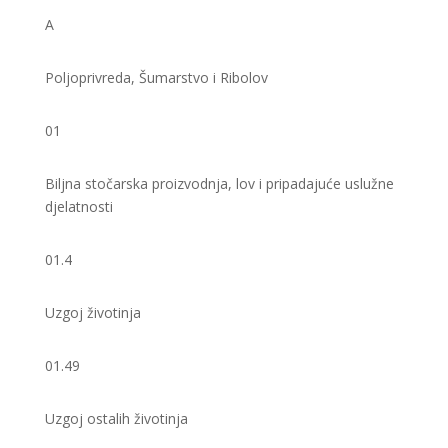
A
Poljoprivreda, Šumarstvo i Ribolov
01
Biljna stočarska proizvodnja, lov i pripadajuće uslužne
djelatnosti
01.4
Uzgoj životinja
01.49
Uzgoj ostalih životinja