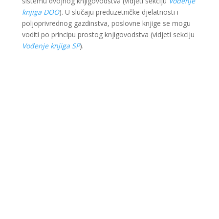
sistemu dvojnog knjigovodstva (vidjeti sekciju
Vođenje
knjiga DOO
). U slučaju preduzetničke djelatnosti i
poljoprivrednog gazdinstva, poslovne knjige se mogu
voditi po principu prostog knjigovodstva (vidjeti sekciju
Vođenje knjiga SP
).
Ova web stranica je kreirana i održavana kroz
finansijsku pomoć Evropske unije i Ministarstva za
ekonomsku saradnju i razvoj Savezne Republike
Njemačke. Sadržaj je isključiva odgovornost Lokalnog
partnerstva za zapošljavanje Krajina i ne odražava
nužno stav Evropske unije i vlade SR Njemačke.