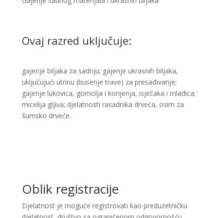
Gajenje sadnog materijala i ukrasnih biljaka
Ovaj razred uključuje:
gajenje biljaka za sadnju; gajenje ukrasnih biljaka,
uključujući utrinu (busenje trave) za presađivanje;
gajenje lukovica, gomolja i korijenja, isječaka i mladica;
micelija gljiva; djelatnosti rasadnika drveća, osim za
šumsko drveće.
Oblik registracije
Djelatnost je moguće registrovati kao preduzetničku
djelatnost, društvo sa ograničenom odgovornošću,