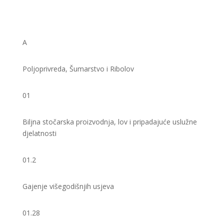
A
Poljoprivreda, Šumarstvo i Ribolov
01
Biljna stočarska proizvodnja, lov i pripadajuće uslužne
djelatnosti
01.2
Gajenje višegodišnjih usjeva
01.28