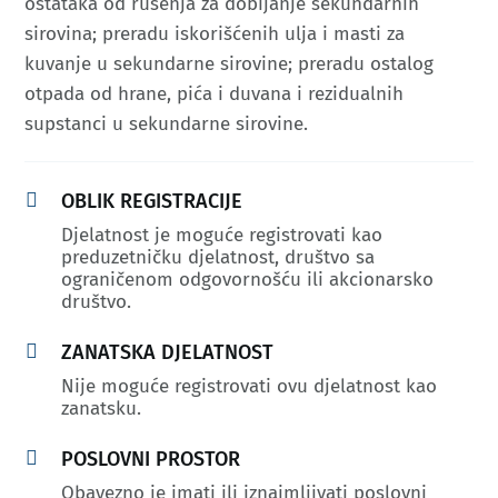
ostataka od rušenja za dobijanje sekundarnih
sirovina; preradu iskorišćenih ulja i masti za
kuvanje u sekundarne sirovine; preradu ostalog
otpada od hrane, pića i duvana i rezidualnih
supstanci u sekundarne sirovine.

OBLIK REGISTRACIJE
Djelatnost je moguće registrovati kao
preduzetničku djelatnost, društvo sa
ograničenom odgovornošću ili akcionarsko
društvo.

ZANATSKA DJELATNOST
Nije moguće registrovati ovu djelatnost kao
zanatsku.

POSLOVNI PROSTOR
Obavezno je imati ili iznajmljivati poslovni