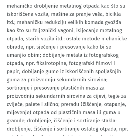
mehaničko drobljenje metalnog otpada kao što su
iskorišćena vozila, mašine za pranje veša, bicikla
itd.; mehaničku redukciju velikih komada gvožđa
kao što su željeznički vagoni; isijecanje metalnog
otpada, starih vozila itd.; ostale metode mehaničke
obrade, npr. sječenje i presovanje kako bi se
umanjio obim; dobijanje metala iz fotografskog
otpada, npr. fiksirotopine, fotografski filmovi i
papir; dobijanje gume iz iskorišćenih spoljašnjih
guma za proizvodnju sekundarnih sirovina;
sortiranje i presovanje plastičnih masa za
proizvodnju sekundarnih sirovina za cijevi, tegle za
cvijeće, palete i slično; preradu (čišćenje, otapanje,
mljevenje) otpada od plastičnih masa ili guma u
granule; drobljenje, čišćenje i sortiranje stakla;
drobljenje, čišćenje i sortiranje ostalog otpada, npr.